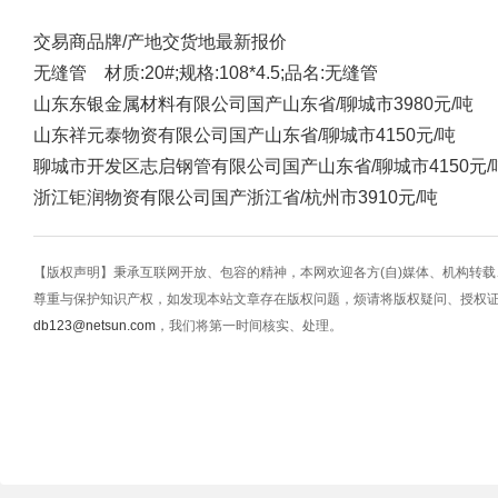
交易商
品牌/产地
交货地
最新报价
无缝管 材质:20#;规格:108*4.5;品名:无缝管
山东东银金属材料有限公司
国产
山东省/聊城市
3980元/吨
山东祥元泰物资有限公司
国产
山东省/聊城市
4150元/吨
聊城市开发区志启钢管有限公司
国产
山东省/聊城市
4150元/
浙江钜润物资有限公司
国产
浙江省/杭州市
3910元/吨
【版权声明】秉承互联网开放、包容的精神，本网欢迎各方(自)媒体、机构转
尊重与保护知识产权，如发现本站文章存在版权问题，烦请将版权疑问、授权
db123@netsun.com
，我们将第一时间核实、处理。