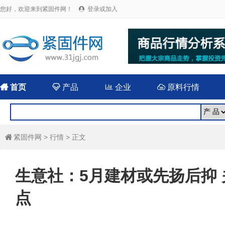
您好，欢迎来到紧固件网！
登录或加入


首页

产品

企业

原料行情
紧固件网
>
行情
> 正文

生意社：5月建材或先扬后抑
点