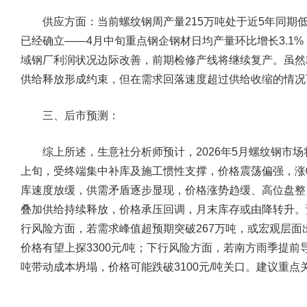
供应方面：当前螺纹钢周产量215万吨处于近5年同期低
已经确立——4月中旬重点钢企钢材日均产量环比增长3.1
域钢厂利润状况边际改善，前期检修产线将继续复产。虽然
供给释放形成约束，但在需求回落速度超过供给收缩的情况
三、后市预测：
综上所述，生意社分析师预计，2026年5月螺纹钢市场将
上旬，受终端集中补库及施工惯性支撑，价格震荡偏强，涨幅
库速度放缓，供需矛盾逐步显现，价格涨势趋缓、高位盘整
叠加供给持续释放，价格承压回调，月末库存或由降转升。预计5
行风险方面，若需求峰值超预期突破267万吨，或宏观层
价格有望上探3300元/吨；下行风险方面，若南方雨季提前
吨带动成本坍塌，价格可能跌破3100元/吨关口。建议重