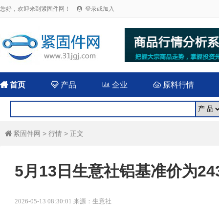
您好，欢迎来到紧固件网！
登录或加入


首页

产品

企业

原料行情
紧固件网
>
行情
> 正文

5月13日生意社铝基准价为2439
2026-05-13 08:30:01 来源：生意社