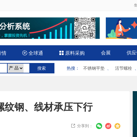
会展
供应
行情

全球通

原料采购
热搜
：
不锈钢平垫
、
活节螺栓
螺纹钢、线材承压下行
分享到：
