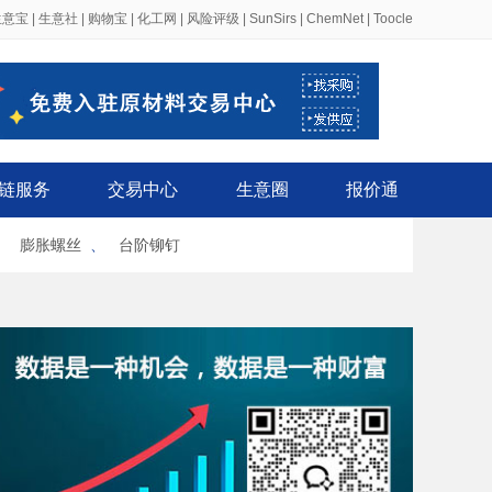
生意宝
|
生意社
|
购物宝
|
化工网
|
风险评级
|
SunSirs
|
ChemNet
|
Toocle
链服务
交易中心
生意圈
报价通
、
膨胀螺丝
、
台阶铆钉