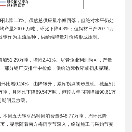
环比降1.3%。虽然总供应量小幅回落，但绝对水平仍处
200.6万吨，环比下降4.3%；但钢材日产207.1万
螺纹钢作为主流品种，供给端增量对价格形成压制。
51.29万吨，增幅2.41%。尽管企业利润尚可，产量
月，部分钢厂安排年中检修，供给边际收缩或初步显现。
周环比增0.24%，由降转升，累库拐点初步显现。截至5月
万吨，月环比下降69.54万吨，但较去年同期增加90.61万
前期明显放缓。
周五大钢材品种周消费量848.77万吨，周环比降
幅显著，显示随着南方梅雨季节深入，终端施工与采购节奏