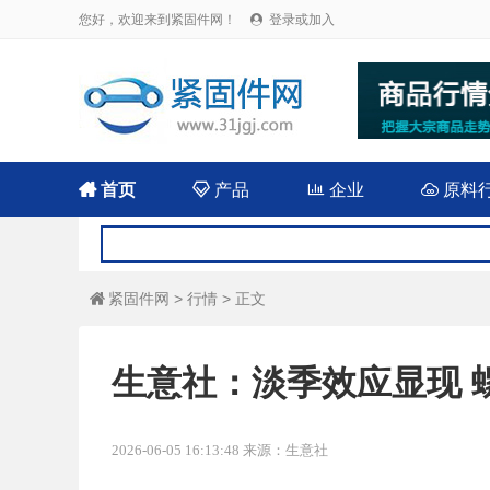
您好，欢迎来到紧固件网！
登录或加入


首页

产品

企业

原料
紧固件网
>
行情
> 正文

生意社：淡季效应显现 
2026-06-05 16:13:48 来源：生意社