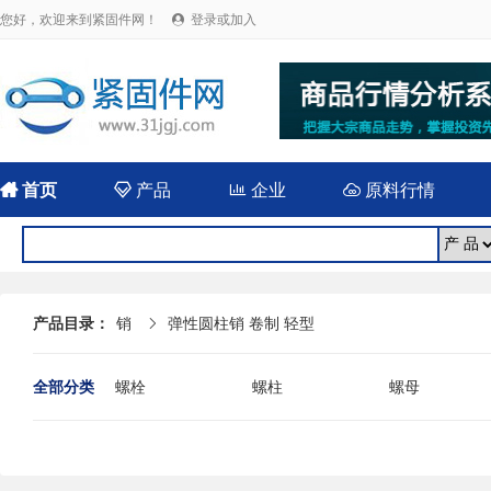
您好，欢迎来到紧固件网！
登录或加入


首页

产品

企业

原料行情
产品目录：
销
弹性圆柱销 卷制 轻型

全部分类
螺栓
螺柱
螺母
铆钉
挡圈
组合件和连接