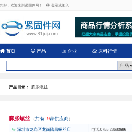
您好，欢迎来到紧固件网！
登录或加入


首页

产品

企业

原料行情
产品目录：
膨胀螺丝
膨胀螺丝
共有
19
家供应商
（
）
深圳市龙岗区龙岗陆昌螺丝店
电话:0755 28680686
